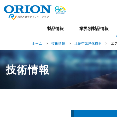
製品情報
業界別製品情報
ホーム
>
技術情報
>
圧縮空気浄化機器
>
エ
技術情報