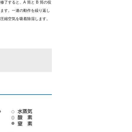
修了すると、A 筒と B 筒の役
えます。一連の動作を繰り返し
、圧縮空気を吸着除湿します。