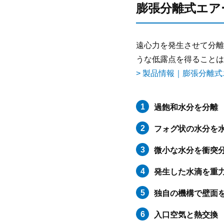
膨張分離式エア
遠心力を発生させて分離
うな低露点を得ることは
> 製品情報｜膨張分離
過飽和水分を分離
フォグ状の水分を
微小な水分を衝突
発生した水滴を重
独自の機構で壁面
入口空気と熱交換