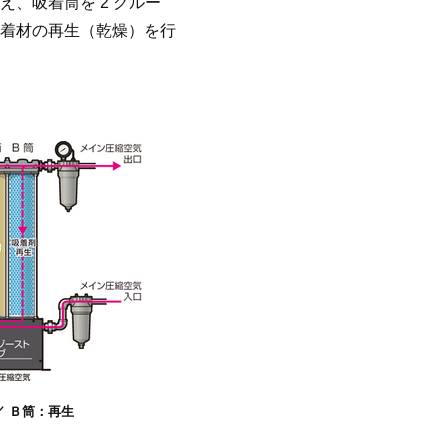
、吸着筒を 2 グルー
着材の再生（乾燥）を行
／ Ｂ筒：再生