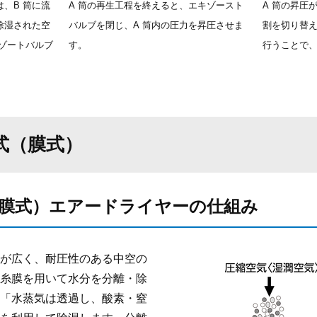
、B 筒に流
A 筒の再生工程を終えると、エキゾースト
A 筒の昇圧が
除湿された空
バルブを閉じ、A 筒内の圧力を昇圧させま
割を切り替
キゾートバルブ
す。
行うことで
。
式（膜式）
膜式）エアードライヤーの仕組み
が広く、耐圧性のある中空の
糸膜を用いて水分を分離・除
「水蒸気は透過し、酸素・窒