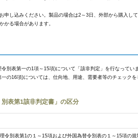
お申し込みください。製品の場合は2～3日、外部から購入し
かかる場合があります。
理令別表第一の1項～15項)について「該非判定」を行なってい
第一の16項)については、仕向地、用途、需要者等のチェック
 別表第1該非判定書」の区分
理令別表第1の１～15項および外国為替令別表の１～15項の