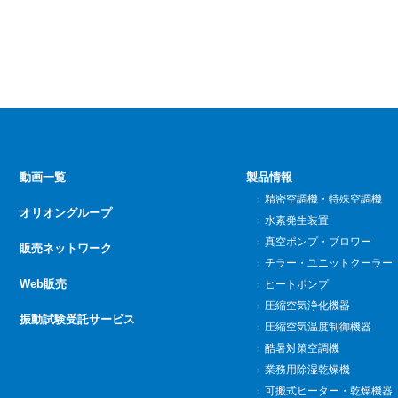
動画一覧
製品情報
精密空調機・特殊空調機
オリオングループ
水素発生装置
真空ポンプ・ブロワー
販売ネットワーク
チラー・ユニットクーラー
Web販売
ヒートポンプ
圧縮空気浄化機器
振動試験受託サービス
圧縮空気温度制御機器
酷暑対策空調機
業務用除湿乾燥機
可搬式ヒーター・乾燥機器