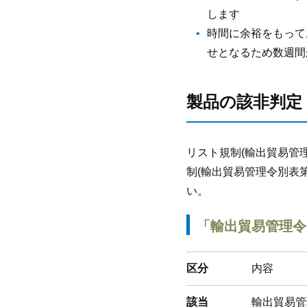
します
時間に余裕をもって
せとなるため数週間
製品の該非判定
リスト規制(輸出貿易管
制(輸出貿易管理令別表
い。
「輸出貿易管理令
区分
内容
該当
輸出貿易管