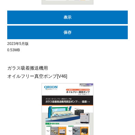
表示
保存
2023年5月版
0.53MB
ガラス吸着搬送機用
オイルフリー真空ポンプ[V46]