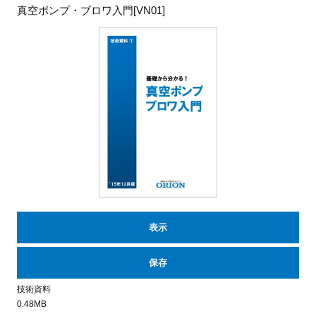
真空ポンプ・ブロワ入門[VN01]
表示
保存
技術資料
0.48MB