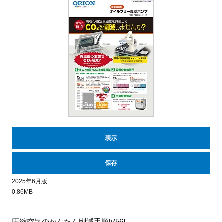
表示
保存
2025年6月版
0.86MB
圧縮空気のかんたん削減手順[V56]