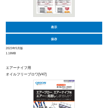
表示
保存
2023年5月版
1.18MB
エアーナイフ用
オイルフリーブロワ[V47]