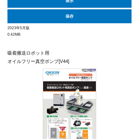
表示
保存
2023年5月版
0.42MB
吸着搬送ロボット用
オイルフリー真空ポンプ[V44]