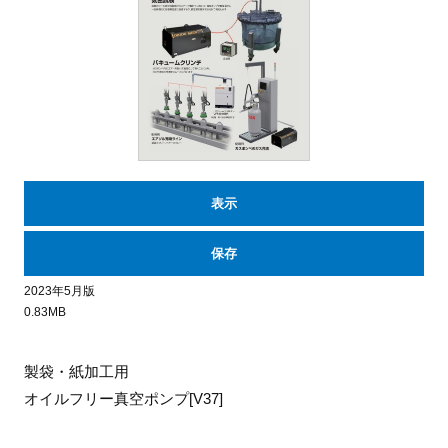
表示
保存
2023年5月版
0.83MB
製袋・紙加工用
オイルフリー真空ポンプ[V37]