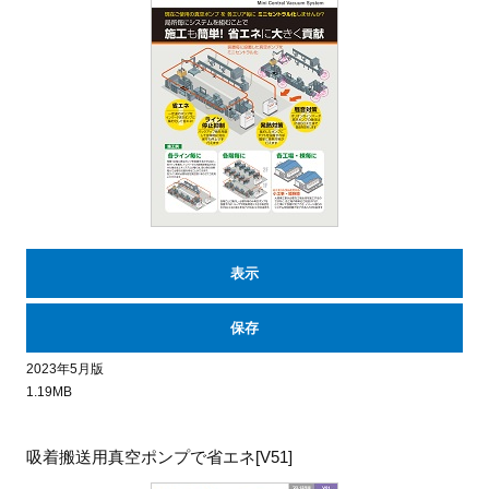
表示
保存
2023年5月版
1.19MB
吸着搬送用真空ポンプで省エネ[V51]