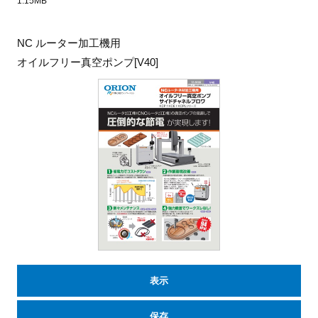
1.15MB
NC ルーター加工機用
オイルフリー真空ポンプ[V40]
表示
保存