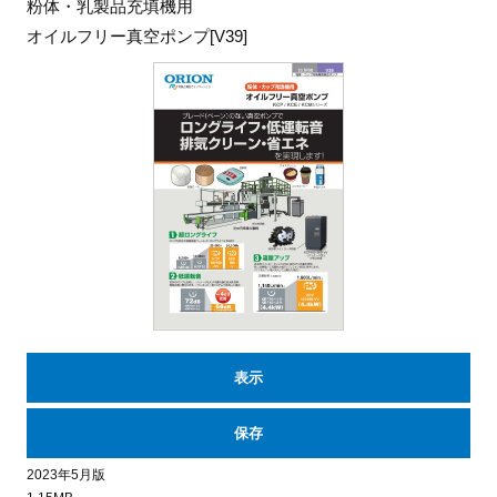
粉体・乳製品充填機用
オイルフリー真空ポンプ[V39]
表示
保存
2023年5月版