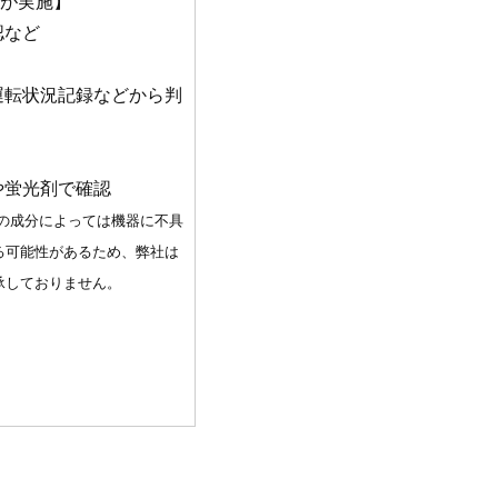
が実施】
認など
：
運転状況記録などから判
：
や蛍光剤で確認
剤の成分によっては機器に不具
る可能性があるため、弊社は
承しておりません。