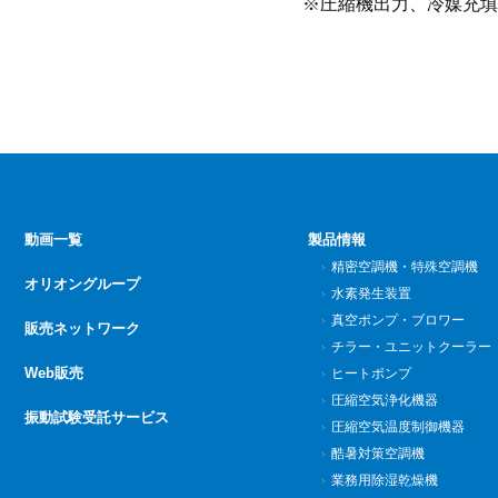
※圧縮機出力、冷媒充填
動画一覧
製品情報
精密空調機・特殊空調機
オリオングループ
水素発生装置
真空ポンプ・ブロワー
販売ネットワーク
チラー・ユニットクーラー
Web販売
ヒートポンプ
圧縮空気浄化機器
振動試験受託サービス
圧縮空気温度制御機器
酷暑対策空調機
業務用除湿乾燥機