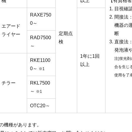
機
以上
【有資格者
目視確
RAXE750
間接法
0～
機器の
エアード
定期点
断
ライヤー
RAD7500
検
直接法
～
発泡液
1年に1回
注)蛍光
RKE1100
以上
合を生じ
0～
※1
使用を了
チラー
RKL7500
～
※1
OTC20～
外の機種があります。