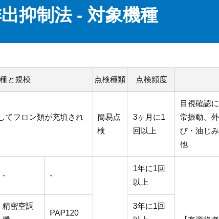
出抑制法 - 対象機種
種と規模
点検種類
点検頻度
目視確認に
してフロン類が充填され
簡易点
3ヶ月に1
常振動、外
検
回以上
び・油じみ
他
1年に1回
-
-
以上
精密空調
3年に1回
PAP120