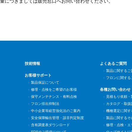
量につきましては販売窓口へお問い合わせください。
技術情報
よくあるご質問
製品に関するご
お客様サポート
フロンに関する
製品保証について
各種お問い合わせ
修理・点検をご希望のお客様
保守メンテナンス・有料点検
見積もり依頼・
フロン排出抑制法
カタログ・取扱
中小企業等経営強化法のご案内
機種選定に関す
安全保障輸出管理・該非判定制度
製品に関するそ
含有調査表ダウンロード
修理・点検・エ