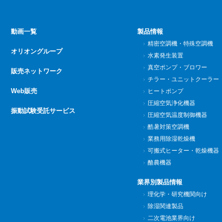
動画一覧
製品情報
精密空調機・特殊空調機
オリオングループ
水素発生装置
真空ポンプ・ブロワー
販売ネットワーク
チラー・ユニットクーラー
Web販売
ヒートポンプ
圧縮空気浄化機器
振動試験受託サービス
圧縮空気温度制御機器
酷暑対策空調機
業務用除湿乾燥機
可搬式ヒーター・乾燥機器
酪農機器
業界別製品情報
理化学・研究機関向け
除湿関連製品
二次電池業界向け