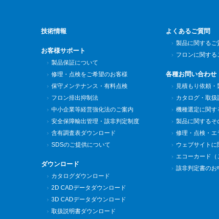
技術情報
よくあるご質問
製品に関するご
お客様サポート
フロンに関する
製品保証について
各種お問い合わせ
修理・点検をご希望のお客様
保守メンテナンス・有料点検
見積もり依頼・
フロン排出抑制法
カタログ・取扱
中小企業等経営強化法のご案内
機種選定に関す
安全保障輸出管理・該非判定制度
製品に関するそ
含有調査表ダウンロード
修理・点検・エ
SDSのご提供について
ウェブサイトに
エコーカード（
ダウンロード
該非判定書のお
カタログダウンロード
2D CADデータダウンロード
3D CADデータダウンロード
取扱説明書ダウンロード