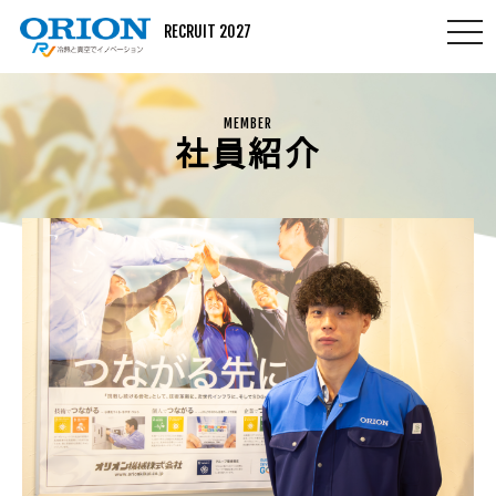
togg
RECRUIT 2027
navi
MEMBER
社員紹介