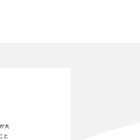
が大
こと