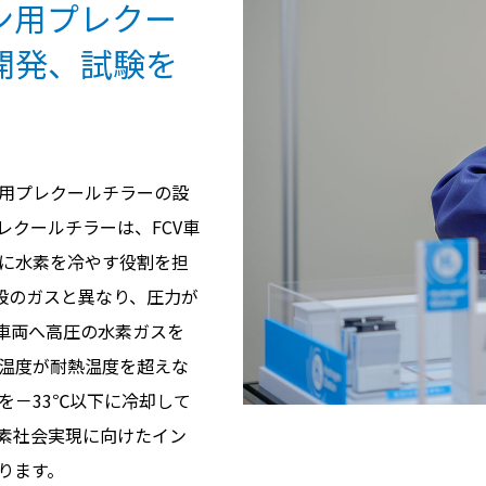
ン用プレクー
開発、試験を
用プレクールチラーの設
レクールチラーは、FCV車
に水素を冷やす役割を担
一般のガスと異なり、圧力が
V車両へ高圧の水素ガスを
温度が耐熱温度を超えな
を－33℃以下に冷却して
素社会実現に向けたイン
ります。