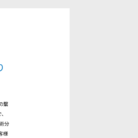
り
の繋
で、
術分
客様