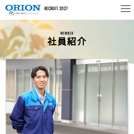
togg
RECRUIT 2027
navi
MEMBER
社員紹介