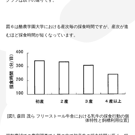
図６は酪農学園大学における産次毎の採食時間ですが、産次が進
むほど採食時間が短くなっています。
[図1, 森田 茂ら フリーストール牛舎における乳牛の採食行動の個
体特性と飼槽利用位置]