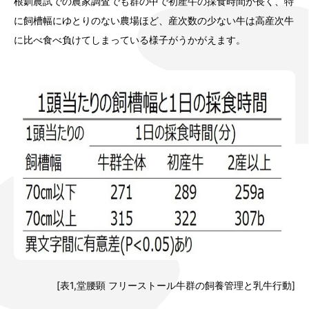
根釧農試での農家調査でも群の中で初産牛の採食時間が長く、特
に飼槽幅にゆとりのない農場ほど、産次数の少ない牛は高産次牛
に比べ食べ負けてしまっている様子がうかがえます。
[表1,堂腰顕 フリーストール牛群の飼養管理と乳牛行動]