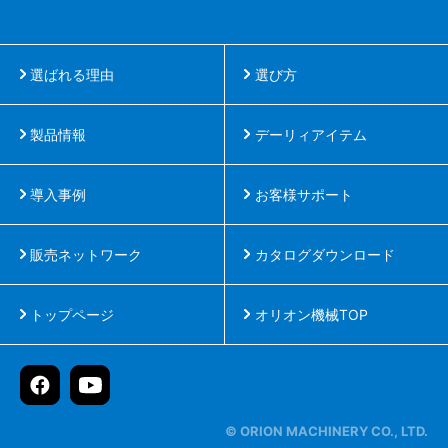
選ばれる理由
選び方
製品情報
デーリィアイテム
導入事例
お客様サポート
販売ネットワーク
カタログダウンロード
トップページ
オリオン機械TOP
© ORION MACHINERY CO., LTD.