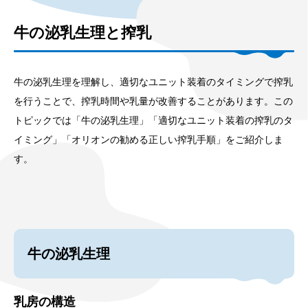
牛の泌乳生理と搾乳
牛の泌乳生理を理解し、適切なユニット装着のタイミングで搾乳
を行うことで、搾乳時間や乳量が改善することがあります。この
トピックでは「牛の泌乳生理」「適切なユニット装着の搾乳のタ
イミング」「オリオンの勧める正しい搾乳手順」をご紹介しま
す。
牛の泌乳生理
乳房の構造