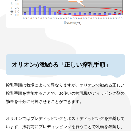
オリオンが勧める「正しい搾乳手順」
搾乳手順は牧場によって異なりますが、オリオンで勧める正しい
搾乳手順を実施することで、お使いの搾乳機やディッピング剤の
効果を十分に発揮させることができます。
オリオンではプレディッピングとポストディッピングを推奨して
います。搾乳前にプレディッピングを行うことで乳頭を殺菌し、