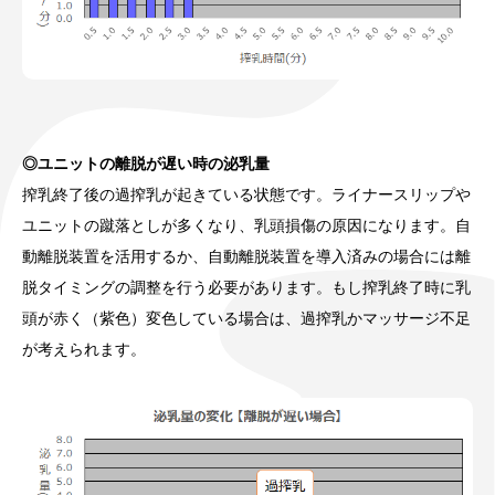
◎ユニットの離脱が遅い時の泌乳量
搾乳終了後の過搾乳が起きている状態です。ライナースリップや
ユニットの蹴落としが多くなり、乳頭損傷の原因になります。自
動離脱装置を活用するか、自動離脱装置を導入済みの場合には離
脱タイミングの調整を行う必要があります。もし搾乳終了時に乳
頭が赤く（紫色）変色している場合は、過搾乳かマッサージ不足
が考えられます。