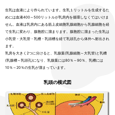
生乳は血液により作られています。生乳１リットルを生成するた
めには血液400～500リットルが乳房内を循環しなくてはいけま
せん。血液は乳房内にある筋上皮細胞乳腺細胞から乳腺細胞を経
て生乳に変わり、腺胞腔に溜まります。腺胞腔に溜まった生乳は
小乳管・大乳管・乳槽・乳頭槽を経て乳頭孔から体外へ射出され
ます。
乳房を大きく2つに分けると、乳腺葉(乳腺細胞～大乳管)と乳槽
(乳腺槽～乳頭孔)になり、乳腺葉には80％～90％、乳槽には
10％～20％の生乳が溜まっています。
乳頭の模式図