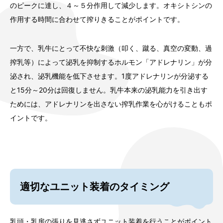
のピークに達し、４～５分作用して減少します。オキシトシンの
作用する時間に合わせて搾りきることがポイントです。
一方で、乳牛にとって不快な刺激（叩く、蹴る、真空の変動、過
搾乳等）によって泌乳を抑制するホルモン「アドレナリン」が分
泌され、泌乳機能を低下させます。1度アドレナリンが分泌する
と15分～20分は回復しません。乳牛本来の泌乳能力を引き出す
ためには、アドレナリンを出さない搾乳作業を心がけることもポ
イントです。
適切なユニット装着のタイミング
乳頭・乳房の張りを見逃さずユニット装着を行うことがポイント