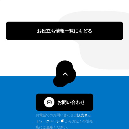
お役立ち情報一覧にもどる
お問い合わせ
お電話でのお問い合わせは
販売ネッ
トワークページ
からお近くの販売
店にご連絡ください。