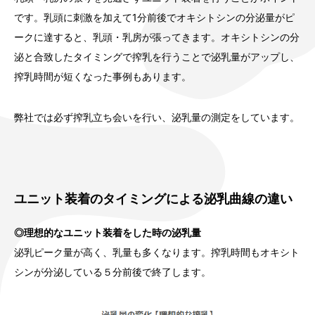
です。乳頭に刺激を加えて1分前後でオキシトシンの分泌量がピ
ークに達すると、乳頭・乳房が張ってきます。オキシトシンの分
泌と合致したタイミングで搾乳を行うことで泌乳量がアップし、
搾乳時間が短くなった事例もあります。
弊社では必ず搾乳立ち会いを行い、泌乳量の測定をしています。
ユニット装着のタイミングによる泌乳曲線の違い
◎理想的なユニット装着をした時の泌乳量
泌乳ピーク量が高く、乳量も多くなります。搾乳時間もオキシト
シンが分泌している５分前後で終了します。