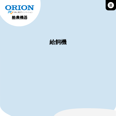
酪農機器
給飼機