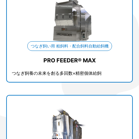
つなぎ飼い用 粗飼料・配合飼料自動給飼機
PRO FEEDER® MAX
つなぎ飼養の未来を創る多回数×精密個体給飼