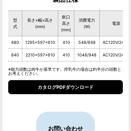
飲口
型
長さ×幅×高さ
消費電力
高さ
電源
式
(mm)
(W)
(mm)
480
1295×597×610
410
548/648
AC120V/240V
840
2210×597×610
410
1048/948
AC120V/240V
※能力頭数は肉牛が基準です。搾乳牛の場合は約半分の頭数と
お考えください。
カタログPDFダウンロード
お問い合わせ