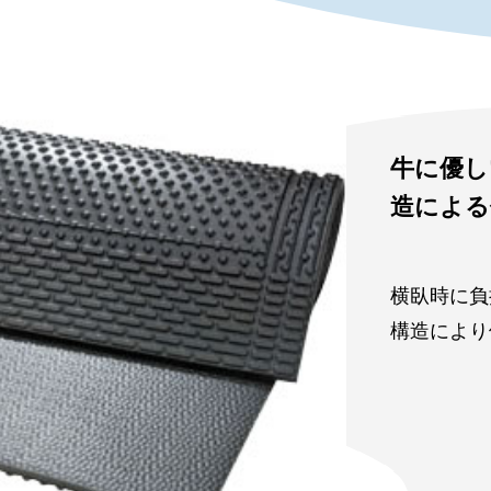
牛に優し
造による
横臥時に負
構造により