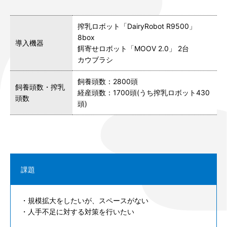
搾乳ロボット「DairyRobot R9500」
8box
導入機器
餌寄せロボット「MOOV 2.0」 2台
カウブラシ
飼養頭数：2800頭
飼養頭数・搾乳
経産頭数：1700頭(うち搾乳ロボット430
頭数
頭)
課題
・規模拡大をしたいが、スペースがない
・人手不足に対する対策を行いたい