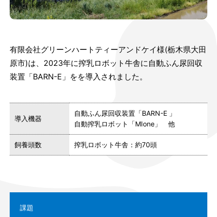
有限会社グリーンハートティーアンドケイ様(栃木県大田
原市)は、2023年に搾乳ロボット牛舎に自動ふん尿回収
装置「BARN-E」をを導入されました。
自動ふん尿回収装置「BARN-E 」
導入機器
自動搾乳ロボット「MIone」 他
飼養頭数
搾乳ロボット牛舎：約70頭
課題