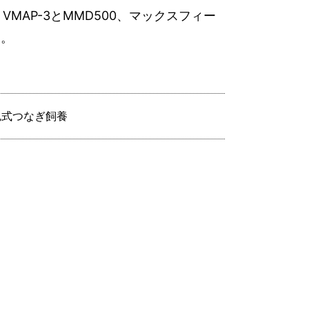
MAP-3とMMD500、マックスフィー
た。
尻式つなぎ飼養