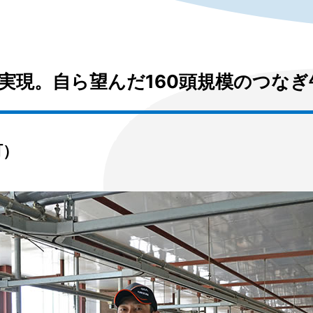
を実現。自ら望んだ160頭規模のつなぎ
町）