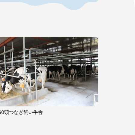
160頭つなぎ飼い牛舎