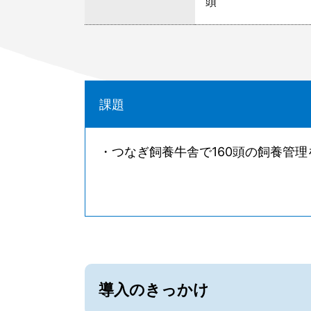
頭
課題
・つなぎ飼養牛舎で160頭の飼養管
導入のきっかけ