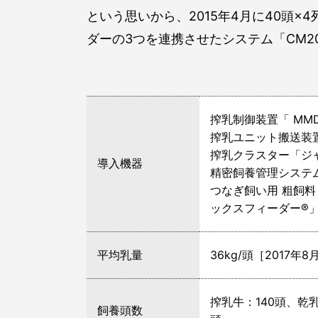
という思いから、2015年4月に40頭×
ダーの3つを連携させたシステム「CM
搾乳制御装置「 MMD
搾乳ユニット搬送装
搾乳クラスター「ジ
導入機器
精密飼養管理システム
つなぎ飼い用 粗飼
ックスフィーダー®
平均乳量
36kg/頭［2017年
搾乳牛：140頭、乾乳
飼養頭数