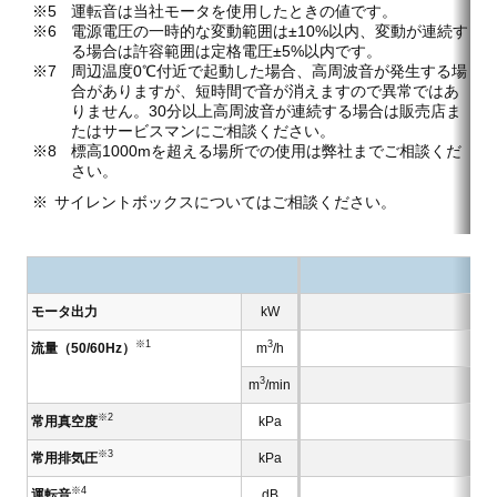
運転音は当社モータを使用したときの値です。
電源電圧の一時的な変動範囲は±10%以内、変動が連続す
る場合は許容範囲は定格電圧±5%以内です。
周辺温度0℃付近で起動した場合、高周波音が発生する場
合がありますが、短時間で音が消えますので異常ではあ
りません。30分以上高周波音が連続する場合は販売店ま
たはサービスマンにご相談ください。
標高1000mを超える場所での使用は弊社までご相談くだ
さい。
サイレントボックスについてはご相談ください。
モータ出力
kW
※1
3
流量（50/60Hz）
m
/h
3
m
/min
※2
常用真空度
kPa
※3
常用排気圧
kPa
※4
運転音
dB