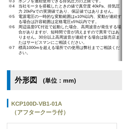
ポンプを連続使用できる排気圧力の上限です。
当社モータを搭載したときの値で真空度 40kPa、排気圧
力 20kPaでの実測値であり、保証値ではありません。
電源電圧の一時的な変動範囲は±10%以内、変動が連続す
る場合は許容範囲は定格電圧±5%以内です。
周辺温度0℃付近で起動した場合、高周波音が発生する場
合がありますが、短時間で音が消えますので異常ではあ
りません。30分以上高周波音が連続する場合は販売店ま
たはサービスマンにご相談ください。
標高1000mを超える場所での使用は弊社までご相談くだ
さい。
外形図
(単位：mm)
KCP100D-VB1-01A
（アフタークーラ付）