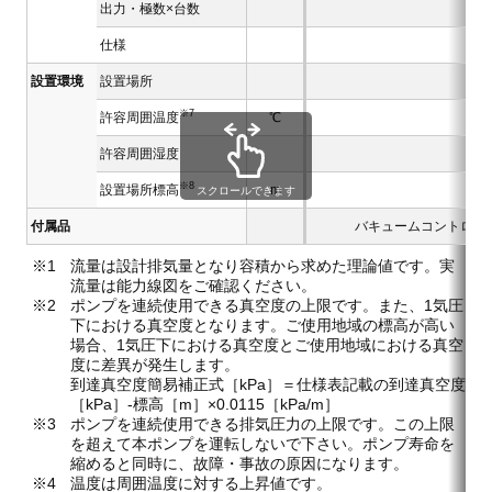
出力・極数×台数
仕様
設置環境
設置場所
※7
許容周囲温度
℃
許容周囲湿度
※8
設置場所標高
m
スクロールできます
付属品
バキュームコントロー
流量は設計排気量となり容積から求めた理論値です。実
流量は能力線図をご確認ください。
ポンプを連続使用できる真空度の上限です。また、1気圧
下における真空度となります。ご使用地域の標高が高い
場合、1気圧下における真空度とご使用地域における真空
度に差異が発生します。
到達真空度簡易補正式［kPa］＝仕様表記載の到達真空度
［kPa］-標高［m］×0.0115［kPa/m］
ポンプを連続使用できる排気圧力の上限です。この上限
を超えて本ポンプを運転しないで下さい。ポンプ寿命を
縮めると同時に、故障・事故の原因になります。
温度は周囲温度に対する上昇値です。