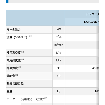
アフタークー
KCP100D-VB1-
モータ出力
kW
※1
3
流量（50/60Hz）
m
/h
3
m
/min
※2
常用真空度
kPa
※3
常用排気圧
kPa
※4
排気温度
℃
45 以下
※5
運転音
dB
配管接続口径
質量
kg
163
※6
モータ
定格電源・周波数