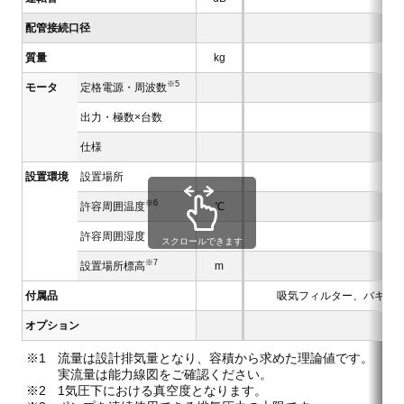
配管接続口径
質量
kg
※5
モータ
定格電源・周波数
出力・極数×台数
仕様
設置環境
設置場所
※6
許容周囲温度
℃
許容周囲湿度
スクロールできます
※7
設置場所標高
m
付属品
吸気フィルター、バキュ
オプション
流量は設計排気量となり、容積から求めた理論値です。
実流量は能力線図をご確認ください。
1気圧下における真空度となります。