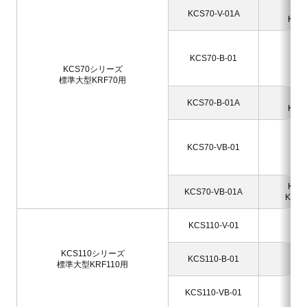
KRF
KCS70-V-01A
KRF7
K
KR
KCS70-B-01
KR
KCS70シリーズ
KRF
標準大型KRF70用
KRF
KCS70-B-01A
KRF7
K
KR
KCS70-VB-01
KR
KRF
KRF7
KCS70-VB-01A
KRF7
KR
KCS110-V-01
KR
KCS110シリーズ
KR
KCS110-B-01
標準大型KRF110用
KR
KR
KCS110-VB-01
KRF