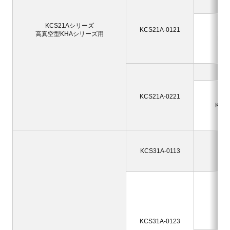
KH
KH
KCS21Aシリーズ
KCS21A-0121
KH
高真空型KHAシリーズ用
KHA
KH
KH
KH
KH
KCS21A-0221
KH
KHA2
KH
KHA
KR
KRF
KCS31A-0113
KR
KR
KR
KR
KR
KR
KR
KCS31A-0123
KRF