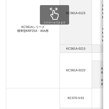
KR
KRF
KRF2
KCS61A-0123
KRF
KRF2
KR
スクロールできます
KR
KCS61Aシリーズ
KRF
標準型KRF25A・40A用
KRF4
KRF
KRF4
KCS61A-0213
KRF
KRF
KRF
KRF2
KCS61A-0223
KRF2
KRF
KRF4
KRF4
K
KR
KCS70-V-01
KR
KRF