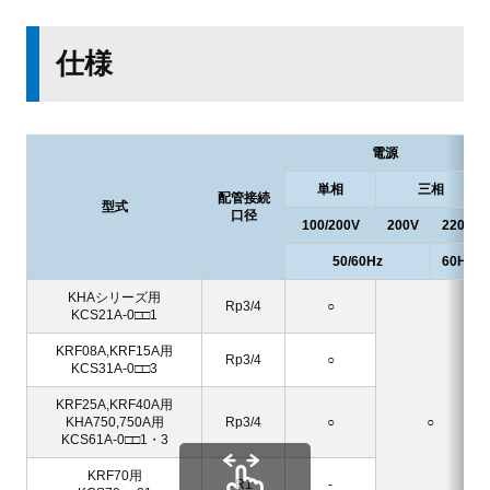
仕様
電源
単相
三相
配管接続
型式
口径
100/200V
200V
220V
50/60Hz
60Hz
KHAシリーズ用
Rp3/4
○
KCS21A-0□□1
KRF08A,KRF15A用
Rp3/4
○
KCS31A-0□□3
KRF25A,KRF40A用
KHA750,750A用
Rp3/4
○
○
KCS61A-0□□1・3
KRF70用
R1
-