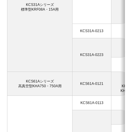
KCS31Aシリーズ
KR
標準型KRF08A・15A用
KRF
KR
KR
KRF
KCS31A-0213
KRF
KRF
KRF
KRF
KCS31A-0223
KRF
KRF
KHA
KCS61Aシリーズ
KHA
KCS61A-0121
高真空型KHA750・750A用
KHA75
KHA75
KR
KCS61A-0113
KR
KR
KR
KR