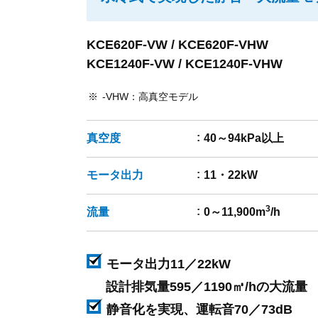
KCE620F-VW / KCE620F-VHW
KCE1240F-VW / KCE1240F-VHW
-VHW：高真空モデル
真空度
40～94kPa以上
モータ出力
11・22kW
3
流量
0～11,900m
/h
モータ出力11／22kW
設計排気量595／1190㎥/hの大流量
静音化を実現、運転音70／73dB