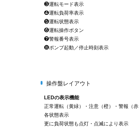
❸運転モード表示
❹運転負荷率表示
❺運転状態表示
❻運転操作ボタン
❼警報番号表示
❽ポンプ起動／停止時刻表示
操作盤レイアウト
LEDの表示機能
正常運転（黄緑）・注意（橙）・警報（赤
各状態表示
更に負荷状態も点灯・点滅により表示