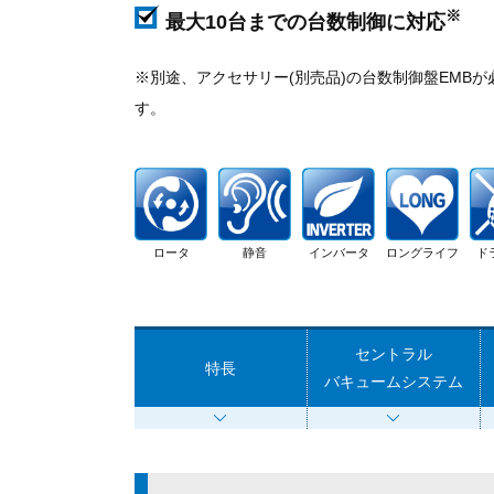
※
最大10台までの台数制御に対応
※別途、アクセサリー(別売品)の台数制御盤EMBが
す。
ロータ
静音
インバータ
ロングライフ
ド
セントラル
特長
バキュームシステム