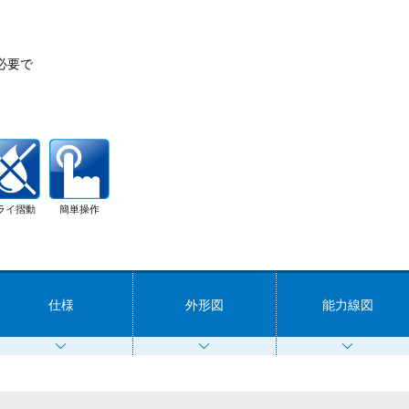
必要で
ライ摺動
簡単操作
仕様
外形図
能力線図