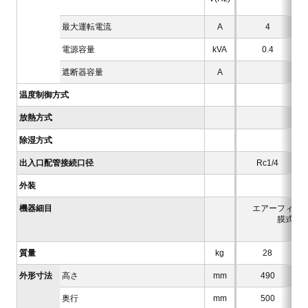
最大運転電流
A
4
電源容量
kVA
0.4
遮断器容量
A
温度制御方式
放熱方式
除湿方式
出入口配管接続口径
Rc1/4
外装
機器細目
エアーフィルタ
膜式ドラ
フ
質量
kg
28
外形寸法
高さ
mm
490
奥行
mm
500