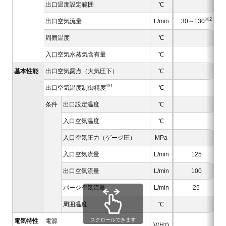
出口温度設定範囲
℃
※2
出口空気流量
L/min
30～130
周囲温度
℃
入口空気水蒸気含有量
℃
基本性能
出口空気露点（大気圧下）
℃
※1
出口空気温度制御精度
℃
条件
出口設定温度
℃
入口空気温度
℃
入口空気圧力（ゲージ圧）
MPa
入口空気流量
L/min
125
出口空気流量
L/min
100
パージ空気流量
L/min
25
周囲温度
℃
スクロールできます
電気特性
電源
V(Hz)