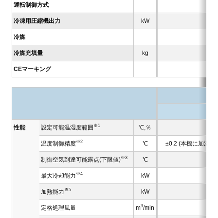
運転制御方式
冷凍用圧縮機出力
kW
冷媒
冷媒充填量
kg
CEマーキング
※1
性能
設定可能温湿度範囲
℃,％
※2
温度制御精度
℃
±0.2 (本機に加
※3
制御空気到達可能露点(下限値)
℃
※4
最大冷却能力
kW
※5
加熱能力
kW
3
定格処理風量
m
/min