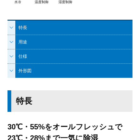
水冷
温度制御
湿度制御
特長
用途
仕様
外形図
特長
30℃・55%をオールフレッシュで
23℃・28%まで一気に除湿