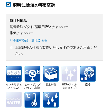
瞬時に除湿&精密空調
特注対応品
消音吸込ダクト/循環用吸込チャンバー
排気チャンバー
特注対応品一覧はこちら
上記以外の仕様も製作いたしますので別途ご用命くだ
さい。
インテリジェ
ヒートポンプ
容量制御
HEPAフィル
空冷
ントモニタ
バランス制御
タ(Fタイプ)