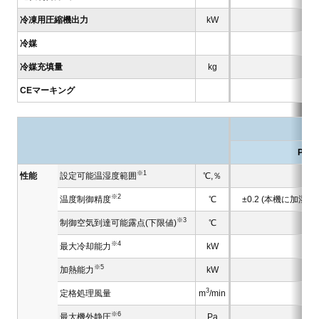
冷凍用圧縮機出力
kW
冷媒
冷媒充填量
kg
CEマーキング
PAP0
※1
性能
設定可能温湿度範囲
℃,％
※2
温度制御精度
℃
±0.2 (本機に加
※3
制御空気到達可能露点(下限値)
℃
※4
最大冷却能力
kW
※5
加熱能力
kW
3
定格処理風量
m
/min
※6
最大機外静圧
Pa