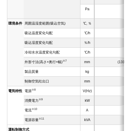
Pa
環境条件
周囲温湿度範囲(吸込空気)
℃, ％
吸込温度変化勾配
℃/h
吸込湿度変化勾配
％/h
冷却水水温度変化勾配
℃/h
※7
外形寸法(高さ×奥行×幅)
mm
(1310×8
製品質量
kg
(2
制御空気吐出口
mm
※8
電気特性
電源
V(Hz)
※9
消費電力
kW
※10
電流
A
※11
電源容量
kVA
運転制御方式