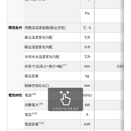
Pa
環境条件
周囲温湿度範囲(吸込空気)
℃, ％
吸込温度変化勾配
℃/h
吸込湿度変化勾配
％/h
冷却水水温度変化勾配
℃/h
※7
外形寸法(高さ×奥行×幅)
mm
(1610×1
製品質量
kg
(3
制御空気吐出口
mm
※8
電気特性
電源
V(Hz)
※9
消費電力
kW
1.3
スクロールできます
※10
電流
A
17
※11
電源容量
kVA