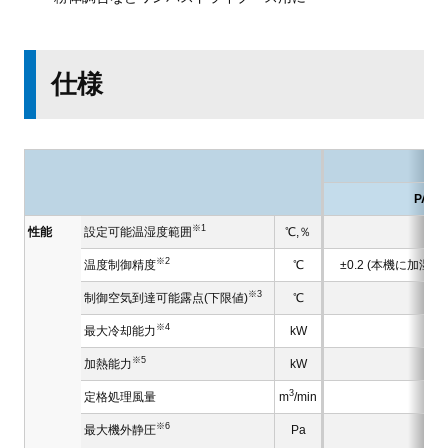
仕様
PAP0
※1
性能
設定可能温湿度範囲
℃,％
※2
温度制御精度
℃
±0.2 (本機に加
※3
制御空気到達可能露点(下限値)
℃
※4
最大冷却能力
kW
※5
加熱能力
kW
3
定格処理風量
m
/min
※6
最大機外静圧
Pa