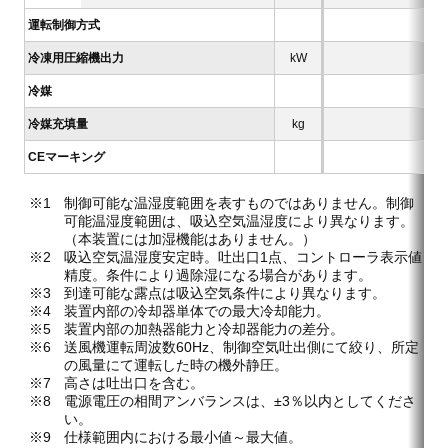
運転制御方式
冷凍用圧縮機出力
kW
冷媒
冷媒充填量
kg
CEマーキング
制御可能な温湿度範囲を表すものではありません。制御
可能温湿度範囲は、吸込空気温湿度により異なります。
（本装置には加湿機能はありません。）
吸込空気温湿度安定時。吐出口1点、コントローラ表示値
精度。条件により過除湿になる場合があります。
到達可能な露点は吸込空気条件により異なります。
装置内部の冷却器単体での最大冷却能力。
装置内部の加熱器能力と冷却器能力の差分。
送風機運転周波数60Hz、制御空気吐出側にて絞り、所定
の風量にて運転した時の機外静圧。
高さは吐出口を含む。
電源電圧の相間アンバランスは、±3％以内としてくださ
い。
仕様範囲内における最小値～最大値。