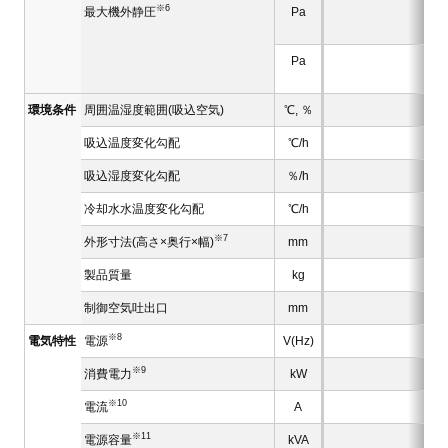
※6
最大機外静圧
Pa
Pa
環境条件
周囲温湿度範囲(吸込空気)
℃, ％
吸込温度変化勾配
℃/h
吸込湿度変化勾配
％/h
冷却水水温度変化勾配
℃/h
※7
外形寸法(高さ×奥行×幅)
mm
製品質量
kg
制御空気吐出口
mm
※8
電気特性
電源
V(Hz)
※9
消費電力
kW
※10
電流
A
※11
電源容量
kVA