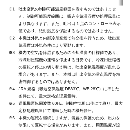
吐出空気の制御可能温度範囲を表すものではありませ
ん。制御可能温度範囲は、吸込空気温湿度や処理風量に
より異なります。また、吐出口 1 点のコントローラ表示
値であり、絶対温度を保証するものではありません。
本機は外気と内部冷却空気で熱交換を行うため、吐出空
気温度は外気条件により変動します。
機内で空気を除湿するための冷却温度の目標値であり、
冷凍用圧縮機の運転を停止する目安です。冷凍用圧縮機
の運転／停止の切り替え時は、吐出空気温湿度が乱れる
場合があります。また、本機は吐出空気の露点温度を精
密制御するものではありません。
JRA 規格（吸込空気温度 DB33℃、WB 28℃）に準じた
条件にて、最大定格処理風量時。
送風機運転周波数 60Hz、制御空気吐出側にて絞り、最大
定格処理風量にて運転した時の機外静圧。
本機の運転を継続しますが、装置の保護のため、出力を
制限して運転する場合があります。また、周囲温度が設