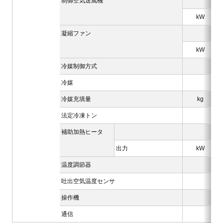
制御空気送風機
kW
凝縮ファン
kW
冷媒制御方式
冷媒
冷媒充填量
kg
法定冷凍トン
補助加熱ヒータ
出力
kW
温度調節器
吐出空気温度センサ
操作機
通信