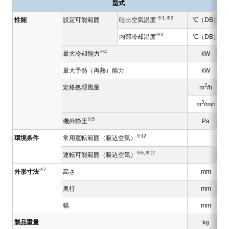
型式
※1,※2
性能
設定可能範囲
吐出空気温度
℃（DB）
※3
内部冷却温度
℃（DB）
※4
最大冷却能力
kW
最大予熱（再熱）能力
kW
3
定格処理風量
m
/h
3
m
/min
※5
機外静圧
Pa
※12
環境条件
常用運転範囲（吸込空気）
※6,※12
運転可能範囲（吸込空気）
※7
外形寸法
高さ
mm
奥行
mm
幅
mm
製品重量
kg