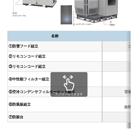
名称
①防雪フード組立
コン
②リモコンコード組立
③リモコンコード組立
④中性能フィルター組立
捕集
⑤空冷コンデンサフィルターセット組立
背面用
スクロールできます
⑥防風板組立
放熱空気
⑦防振台