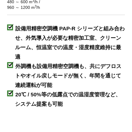
3
480 ～ 600 m
/h /
3
960 ～ 1200 m
/h
設備用精密空調機 PAP-R シリーズと組み合わ
せ、外気導入が必要な精密加工室、クリーン
ルーム、
恒温室での温度・湿度精度維持に最
適
外調機も設備用精密空調機も、共にデフロス
トや
オイル戻しモードが無く、年間を通じて
連続運転が可能
20℃ / 50%等の低露点での温湿度管理など、
システム提案も可能