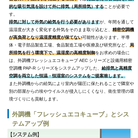
的な吸引気流を設けて外に排気（局所排気）する
ことが必要で
す。
排気に対して外気の給気を行う必要があります
が、年間を通して
温湿度が大きく変化する外気をそのまま取り込むと、
精密空調機
が高負荷となり温湿度精度が保てない
可能性があります。半導
体・電子部品製造工場、食品製造工場や医療及び研究所など、
局
所排気を行う環境下で、温湿度の高精度制御
をお求めの場合に
は、外調機フレッシュエコキューブ AEC シリーズと設備用精密
空調機 PAP-R シリーズをシステムアップした、
給排気と高精度
空調を両立した恒温・恒湿室のシステムをご提案致します。
また外調機からの給気により
室内が陽圧に保たれることで隣室や
別の部屋からの埃やウイルスが侵入しにくくなり
、衛生管理の環
境づくりにも貢献します。
外調機「フレッシュエコキューブ」とシス
テムアップ例