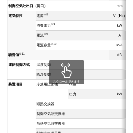
制御空気吐出口（開口）
mm
※8
電気特性
電源
V（Hz）
※9
消費電力
kW
※9
電流
A
※10
電源容量
kVA
※11
騒音値
dB
運転制御方式
温度制御
除湿制御
スクロールできます
装置項目
冷凍用圧縮機
構造
出力
kW
顕熱交換器
制御空気熱交換器
放熱空気熱交換器