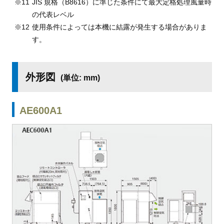
JIS 規格（B8616）に準じた条件にて最大定格処理風量時
の代表レベル
使用条件によっては本機に結露が発生する場合がありま
す。
外形図
(単位: mm)
AE600A1