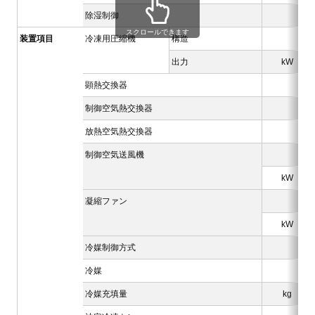
除湿制御
スクロールできます
装置項目
冷凍用圧縮機
構造
出力
kW
顕熱交換器
制御空気熱交換器
放熱空気熱交換器
制御空気送風機
kW
凝縮ファン
kW
冷媒制御方式
冷媒
冷媒充填量
kg