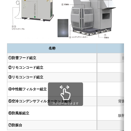
名称
①防雪フード組立
コン
②リモコンコード組立
③リモコンコード組立
④中性能フィルター組立
捕集
⑤空冷コンデンサフィルターセット組立
背面用
スクロールできます
⑥防風板組立
放熱空気
⑦防振台