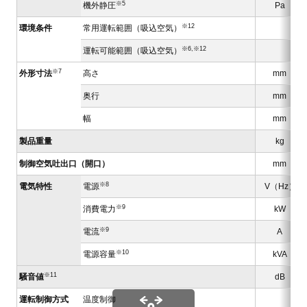
※5
機外静圧
Pa
※12
環境条件
常用運転範囲（吸込空気）
※6,※12
運転可能範囲（吸込空気）
※7
外形寸法
高さ
mm
奥行
mm
幅
mm
製品重量
kg
制御空気吐出口（開口）
mm
※8
電気特性
電源
V（Hz）
※9
消費電力
kW
※9
電流
A
※10
電源容量
kVA
※11
騒音値
dB
運転制御方式
温度制御