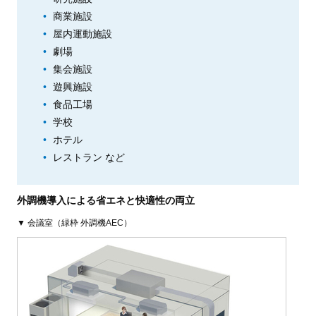
商業施設
屋内運動施設
劇場
集会施設
遊興施設
食品工場
学校
ホテル
レストラン など
外調機導入による省エネと快適性の両立
▼ 会議室（緑枠 外調機AEC）