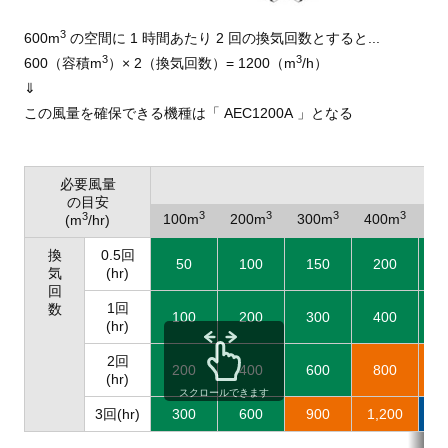
3
600m
の空間に 1 時間あたり
2 回の換気回数とすると...
3
3
600（容積m
）× 2（換気回数）
= 1200（m
/h）
⇓
この風量を確保できる機種は
「 AEC1200A 」となる
必要風量
の目安
3
3
3
3
3
100m
200m
300m
400m
5
(m
/hr)
換
0.5回
50
100
150
200
2
気
(hr)
回
1回
数
100
200
300
400
5
(hr)
2回
200
400
600
800
1
(hr)
スクロールできます
3回(hr)
300
600
900
1,200
1