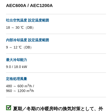
AEC600A / AEC1200A
吐出空気温度 設定温度範囲
18 ～ 30 ℃（DB）
内部冷却温度 設定温度範囲
9 ～ 12 ℃（DB）
最大冷却能力
9.0 / 18.0 kW
定格処理風量
3
480 ～ 600 m
/h /
3
960 ～ 1200 m
/h
夏期／冬期の冷暖房時の換気対策として、
外