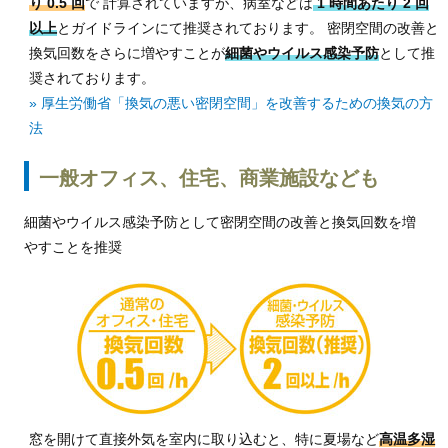
り 0.5 回
で
計算されていますが、病室などは
1 時間あたり 2 回
以上
とガイドラインにて推奨されております。
密閉空間の改善と
換気回数をさらに増やすことが
細菌やウイルス感染予防
として推
奨されております。
» 厚生労働省「換気の悪い密閉空間」を改善するための換気の方
法
一般オフィス、住宅、商業施設なども
細菌やウイルス感染予防として密閉空間の改善と換気回数を増
やすことを推奨
窓を開けて直接外気を室内に取り込むと、特に夏場など
高温多湿