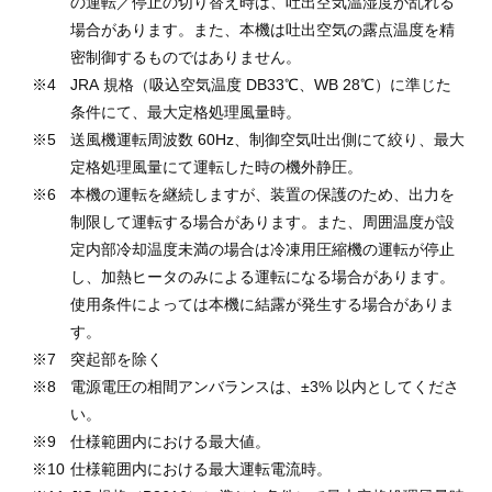
の運転／停止の切り替え時は、吐出空気温湿度が乱れる
場合があります。また、本機は吐出空気の露点温度を精
密制御するものではありません。
JRA 規格（吸込空気温度 DB33℃、WB 28℃）に準じた
条件にて、最大定格処理風量時。
送風機運転周波数 60Hz、制御空気吐出側にて絞り、最大
定格処理風量にて運転した時の機外静圧。
本機の運転を継続しますが、装置の保護のため、出力を
制限して運転する場合があります。また、周囲温度が設
定内部冷却温度未満の場合は冷凍用圧縮機の運転が停止
し、加熱ヒータのみによる運転になる場合があります。
使用条件によっては本機に結露が発生する場合がありま
す。
突起部を除く
電源電圧の相間アンバランスは、±3% 以内としてくださ
い。
仕様範囲内における最大値。
仕様範囲内における最大運転電流時。