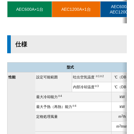
AEC600A×
AEC600A×1台
AEC1200A×1台
AEC1200A×
仕様
型式
※1※2
性能
設定可能範囲
吐出空気温度
℃（DB）
※3
内部冷却温度
℃（DB）
※4
最大冷却能力
kW
※4
最大予熱（再熱）能力
kW
3
定格処理風量
m
/h
3
m
/min