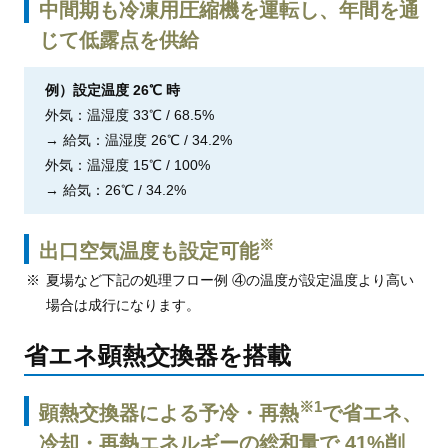
中間期も冷凍用圧縮機を運転し、年間を通
じて低露点を供給
例）設定温度 26℃ 時
外気：温湿度 33℃ / 68.5%
→ 給気：温湿度 26℃ / 34.2%
外気：温湿度 15℃ / 100%
→ 給気：26℃ / 34.2%
※
出口空気温度も設定可能
夏場など下記の処理フロー例 ④の温度が設定温度より高い
場合は成行になります。
省エネ顕熱交換器を搭載
※1
顕熱交換器による予冷・再熱
で省エネ、
冷却・再熱エネルギーの総和量で 41%削