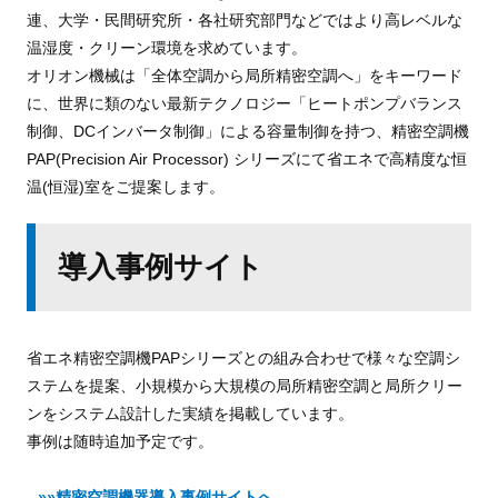
連、大学・民間研究所・各社研究部門などではより高レベルな
温湿度・クリーン環境を求めています。
オリオン機械は「全体空調から局所精密空調へ」をキーワード
に、世界に類のない最新テクノロジー「ヒートポンプバランス
制御、DCインバータ制御」による容量制御を持つ、精密空調機
PAP(Precision Air Processor) シリーズにて省エネで高精度な恒
温(恒湿)室をご提案します。
導入事例サイト
省エネ精密空調機PAPシリーズとの組み合わせで様々な空調シ
ステムを提案、小規模から大規模の局所精密空調と局所クリー
ンをシステム設計した実績を掲載しています。
事例は随時追加予定です。
»»精密空調機器導入事例サイトへ