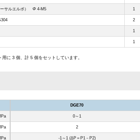
ユニバーサルエルボ）
Φ
4-M5
1
S304
2
1
1
ト用に 3 個、計 5 個をセットしています。
DGE70
MPa
0～1
MPa
2
MPa
-1～1 (ΔP＝P1－P2)