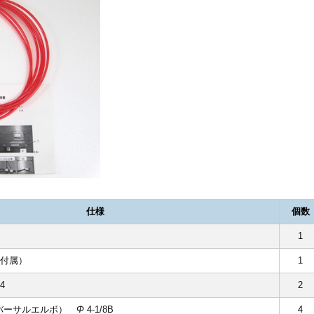
仕様
個数
1
V（付属）
1
4
2
ユニバーサルエルボ）
Φ
4-1/8B
4