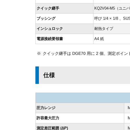
クイック継手
KQ2V04-M5（
ブッシング
呼び 1/4 × 1/8 、SU
インシュロック
耐熱タイプ
電源接続要領書
A4 紙
クイック継手は DGE70 用に 2 個、測定ポイン
仕様
圧力レンジ
許容最大圧力
測定差圧範囲 (ΔP)