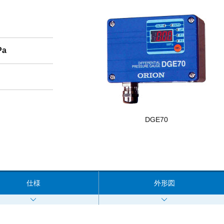
Pa
DGE70
仕様
外形図