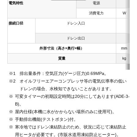
電気特性
電源
消費電力
W
接続口径
ドレン入口
ドレン出口
外形寸法（高さ×奥行×幅）
mm
質量
kg
排出量条件：空気圧力(ゲージ圧力)0.69MPa。
オイルフリーエアーコンプレッサ等の電気伝導率の低い
ドレンの場合、水検知できないことがあります。
可変タイマーの初期設定時間は20分にしてあります(ADE-3-
B)。
屋内仕様(本機に水がかからない場所のみに使用可)。
手動排出機能(テストボタン)付。
寒冷地ではドレン凍結防止のため、状況に応じて凍結防止
用ヒータが必要です。(市販水道用凍結防止ヒーター)。