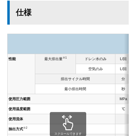
仕様
※1
性能
最大排出量
ドレン水のみ
L/回
空気のみ
L/回
排出サイクル時間
分
最小排出時間
秒
使用圧力範囲
MPa
使用温度範囲
℃
使用流体
※2
抽出方式
スクロールできます