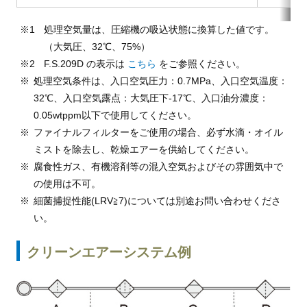
処理空気量は、圧縮機の吸込状態に換算した値です。
（大気圧、32℃、75%）
F.S.209D の表示は
こちら
をご参照ください。
処理空気条件は、入口空気圧力：0.7MPa、入口空気温度：
32℃、入口空気露点：大気圧下-17℃、入口油分濃度：
0.05wtppm以下で使用してください。
ファイナルフィルターをご使用の場合、必ず水滴・オイル
ミストを除去し、乾燥エアーを供給してください。
腐食性ガス、有機溶剤等の混入空気およびその雰囲気中で
の使用は不可。
細菌捕捉性能(LRV≧7)については別途お問い合わせくださ
い。
クリーンエアーシステム例