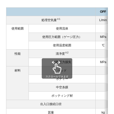
OPF
※1
処理空気量
L/min
使用範囲
使用流体
使用圧力範囲（ゲージ圧力）
MPa
使用温度範囲
℃
※2
性能
清浄度
初期圧力損失
MPa
材料
ヘッド
スクロールできます
ボディー
中空糸膜
ポッティング材
出入口接続口径
質量
kg