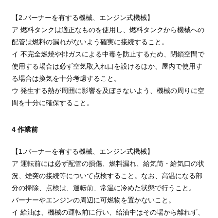
【2.バーナーを有する機械、エンジン式機械】
ア 燃料タンクは適正なものを使用し、燃料タンクから機械への
配管は燃料の漏れがないよう確実に接続すること。
イ 不完全燃焼や排ガスによる中毒を防止するため、閉鎖空間で
使用する場合は必ず空気取入れ口を設けるほか、屋内で使用す
る場合は換気を十分考慮すること。
ウ 発生する熱が周囲に影響を及ぼさないよう、機械の周りに空
間を十分に確保すること。
4 作業前
【1.バーナーを有する機械、エンジン式機械】
ア 運転前には必ず配管の損傷、燃料漏れ、給気筒・給気口の状
況、煙突の接続等について点検すること。なお、高温になる部
分の掃除、点検は、運転前、常温に冷めた状態で行うこと。
バーナーやエンジンの周辺に可燃物を置かないこと。
イ 給油は、機械の運転前に行い、給油中はその場から離れず、