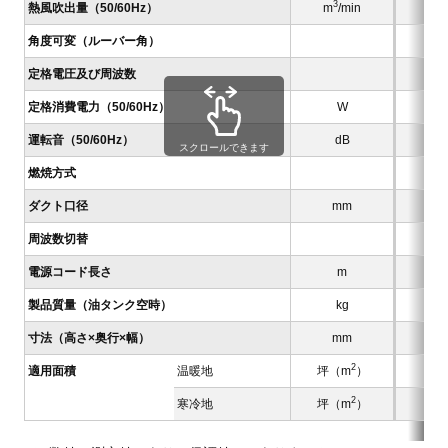
3
熱風吹出量（50/60Hz）
m
/min
角度可変（ルーバー角）
定格電圧及び周波数
定格消費電力（50/60Hz）
W
運転音（50/60Hz）
dB
スクロールできます
燃焼方式
ダクト口径
mm
周波数切替
電源コード長さ
m
製品質量（油タンク空時）
kg
寸法（高さ×奥行×幅）
mm
2
適用面積
温暖地
坪（m
）
2
寒冷地
坪（m
）