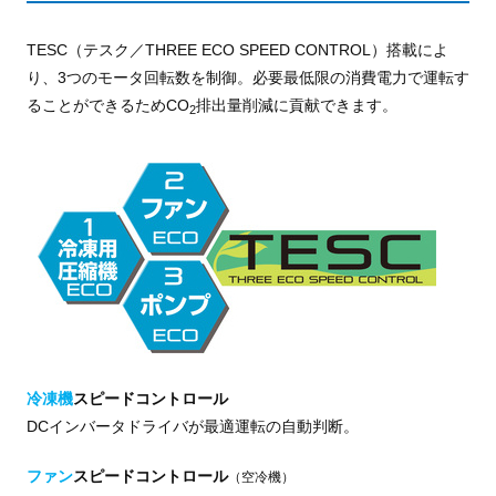
TESC（テスク／THREE ECO SPEED CONTROL）搭載によ
り、3つのモータ回転数を制御。
必要最低限の消費電力で運転す
ることができるためCO
排出量削減に貢献できます。
2
冷凍機
スピードコントロール
DCインバータドライバが最適運転の自動判断。
ファン
スピードコントロール
（空冷機）