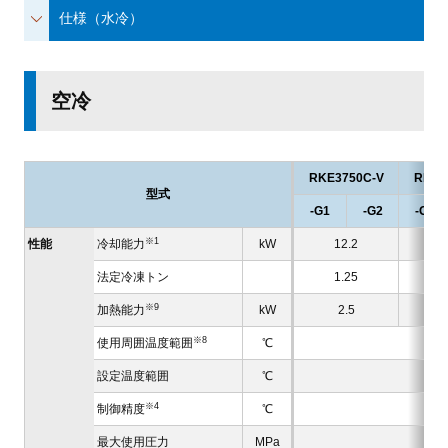
仕様（水冷）
空冷
RKE3750C-V
RKE4
型式
-G1
-G2
-G1
※1
性能
冷却能力
kW
12.2
1
法定冷凍トン
1.25
1
※9
加熱能力
kW
2.5
※8
使用周囲温度範囲
℃
設定温度範囲
℃
※4
制御精度
℃
最大使用圧力
MPa