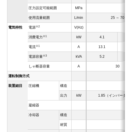
圧力設定可能範囲
MPa
使用流量範囲
L/min
25 ～ 70
※2
電気特性
電源
V(Hz)
※1
消費電力
kW
4.1
※1
電流
A
13.1
1
※3
電源容量
kVA
5.2
しゃ断器容量
A
30
運転制御方式
装置細目
圧縮機
構造
出力
kW
1.85（インバータ制
凝縮器
冷却器
構造
材質