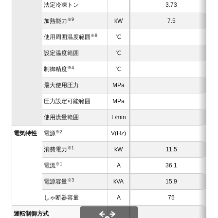
法定冷凍トン
3.73
※9
加熱能力
kW
7.5
※8
使用周囲温度範囲
℃
設定温度範囲
℃
5 
※4
制御精度
℃
±
最大使用圧力
MPa
圧力設定可能範囲
MPa
使用流量範囲
L/min
100
※2
電気特性
電源
V(Hz)
※1
消費電力
kW
11.5
※1
電流
A
36.1
※3
電源容量
kVA
15.9
しゃ断器容量
A
75
運転制御方式