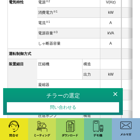
※2
電気特性
電源
V(Hz)
※1
消費電力
kW
※1
電流
A
※3
電源容量
kVA
しゃ断器容量
A
運転制御方式
装置細目
圧縮機
構造
出力
kW
凝縮器
チラーの選定
冷却器
構造
材質
問い合わせる
圧送ポンプ
構造
出力
kW
ファンモータ
出力
kW