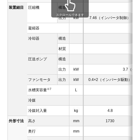
装置細目
圧縮機
構造
スクロールできます
出力
kW
7.46（インバータ制御）
凝縮器
冷却器
構造
材質
圧送ポンプ
構造
出力
kW
3.7（イ
ファンモータ
出力
kW
0.4×2（インバータ駆動）
※7
水槽実容量
L
約
冷媒
冷媒封入量
kg
4.8
外形寸法
高さ
mm
1730
奥行
mm