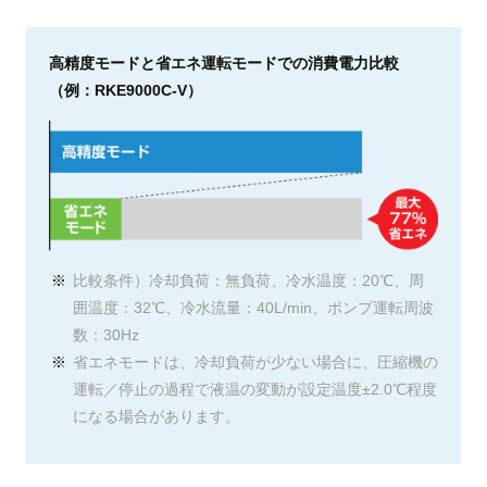
高精度モードと省エネ運転モードでの消費電力比較
（例：RKE9000C-V）
比較条件）冷却負荷：無負荷、冷水温度：20℃、周
囲温度：32℃、冷水流量：40L/min、ポンプ運転周波
数：30Hz
省エネモードは、冷却負荷が少ない場合に、圧縮機の
運転／停止の過程で液温の変動が設定温度±2.0℃程度
になる場合があります。