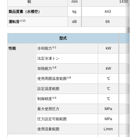
幅
mm
1430
製品質量（水槽空）
kg
443
※10
運転音
dB
66
型式
※1
性能
冷却能力
kW
法定冷凍トン
※9
加熱能力
kW
※8
使用周囲温度範囲
℃
設定温度範囲
℃
※4
制御精度
℃
最大使用圧力
MPa
圧力設定可能範囲
MPa
使用流量範囲
L/min