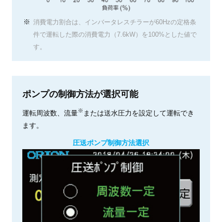
消費電力割合は、インバータレスチラーが60Hzの定格条
件で運転した際の消費電力（7.6kW）を100%とした値で
す。
ポンプの制御方法が選択可能
※
運転周波数、流量
または送水圧力を設定して運転でき
ます。
圧送ポンプ制御方法選択