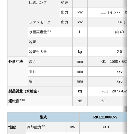
圧送ポンプ
構造
出力
kW
1.1（インバータ駆
ファンモータ
出力
kW
0.4（イ
※7
水槽実容量
L
約 40
冷媒
冷媒封入量
kg
2.0
外形寸法
高さ
mm
-G1：1500 / -G2：1
奥行
mm
770
幅
mm
720
製品質量（水槽空）
kg
-G1：207 / -G2：2
※10
運転音
dB
58
型式
RKE11000C-V
※1
性能
冷却能力
kW
39.0