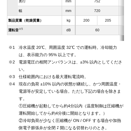
奥行
mm
752
幅
mm
720
製品質量（乾燥質量）
kg
200
205
※5
運転音
dB
60
冷水温度 20℃、周囲温度 32℃ での運転時。冷却能力
は、表示能力の 95% 以上です。
電源電圧の相間アンバランスは、±3% 以内としてくださ
い。
仕様範囲内における最大運転電流時。
現在の負荷 ±10% 以内の状態が継続し、かつ周囲温度・
電源等が安定している場合。ただし下記の場合を除きま
す。
①圧縮機が起動してから約4分以内（温度制御は圧縮機が
運転開始してから約4分後に開始となります。）
②冷却負荷が少なく圧縮機が ON / OFF する場合や加熱
側電子膨張弁が全閉 ⇄ 開になる切替わりのとき。