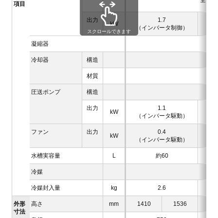
全密閉
項目
出力
1.7
kW
（インバータ制御）
（イ
スクロールできます
凝縮器
冷却器
構造
材質
圧送ポンプ
構造
出力
1.1
kW
（インバータ駆動）
ファン
出力
0.4
kW
（インバータ駆動）
水槽実容量
L
約60
冷媒
冷媒封入量
kg
2.6
外形
高さ
mm
1410
1536
寸法