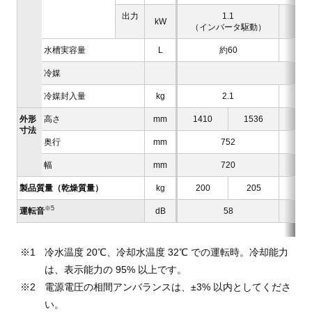
出力
1.1
kW
（インバータ駆動）
水槽実容量
L
約60
冷媒
冷媒封入量
kg
2.1
外形
高さ
mm
1410
1536
寸法
奥行
mm
752
幅
mm
720
製品質量（乾燥質量）
kg
200
205
※5
運転音
dB
58
冷水温度 20℃、冷却水温度 32℃ での運転時。冷却能力
は、表示能力の 95% 以上です。
電源電圧の相間アンバランスは、±3% 以内としてくださ
い。