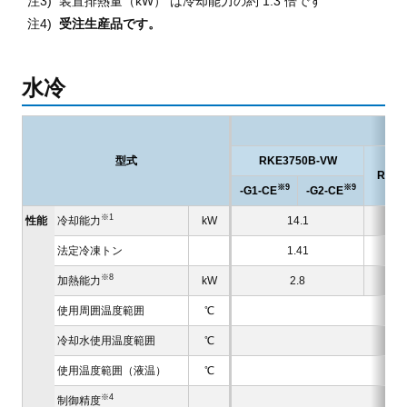
装置排熱量（kW） は冷却能力の約 1.3 倍です
受注生産品です。
水冷
型式
RKE3750B-VW
RKE5
※9
※9
-G1-CE
-G2-CE
※1
性能
冷却能力
kW
14.1
法定冷凍トン
1.41
※8
加熱能力
kW
2.8
使用周囲温度範囲
℃
冷却水使用温度範囲
℃
使用温度範囲（液温）
℃
※4
制御精度