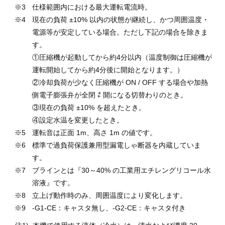
仕様範囲内における最大運転電流時。
現在の負荷 ±10% 以内の状態が継続し、かつ周囲温度・
電源等が安定している場合。ただし下記の場合を除きま
す。
①圧縮機が起動してから約4分以内（温度制御は圧縮機が
運転開始してから約4分後に開始となります。）
②冷却負荷が少なく圧縮機が ON / OFF する場合や加熱
側電子膨張弁が全閉 ⇄ 開になる切替わりのとき。
③現在の負荷 ±10% を超えたとき。
④設定水温を変更したとき。
運転音は正面 1m、高さ 1m の値です。
標準で過負荷保護兼用型漏電しゃ断器を内蔵していま
す。
ブラインとは『30～40% の工業用エチレングリコール水
溶液』です。
立上げ動作時のみ、周囲温度により変化します。
-G1-CE：キャスタ無し、-G2-CE：キャスタ付き