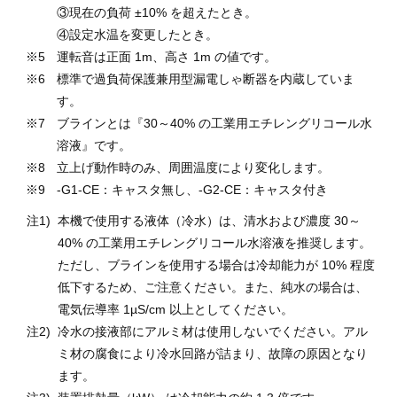
③現在の負荷 ±10% を超えたとき。
④設定水温を変更したとき。
運転音は正面 1m、高さ 1m の値です。
標準で過負荷保護兼用型漏電しゃ断器を内蔵していま
す。
ブラインとは『30～40% の工業用エチレングリコール水
溶液』です。
立上げ動作時のみ、周囲温度により変化します。
-G1-CE：キャスタ無し、-G2-CE：キャスタ付き
本機で使用する液体（冷水）は、清水および濃度 30～
40% の工業用エチレングリコール水溶液を推奨します。
ただし、ブラインを使用する場合は冷却能力が 10% 程度
低下するため、ご注意ください。また、純水の場合は、
電気伝導率 1µS/cm 以上としてください。
冷水の接液部にアルミ材は使用しないでください。アル
ミ材の腐食により冷水回路が詰まり、故障の原因となり
ます。