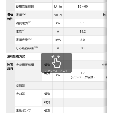
使用流量範囲
L/min
15～60
※2
電気
電源
V(Hz)
三相 200
特性
※1
消費電力
kW
5.1
※1
電流
A
19.2
※3
電源容量
kVA
8.0
※6
しゃ断器容量
A
30
運転制御方式
装置
冷凍用圧縮機
構造
全密閉
項目
スクロールできます
出力
1.7
kW
（インバータ駆動）
（イ
凝縮器
冷却器
構造
材質
圧送ポンプ
構造