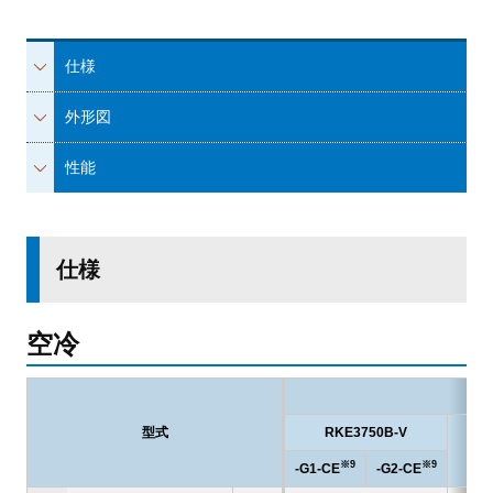
仕様
外形図
性能
仕様
空冷
型式
RKE3750B-V
RK
※9
※9
-G1-CE
-G2-CE