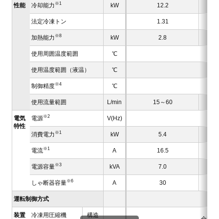
※1
性能
冷却能力
kW
12.2
法定冷凍トン
1.31
※8
加熱能力
kW
2.8
使用周囲温度範囲
℃
使用温度範囲（液温）
℃
※4
制御精度
℃
使用流量範囲
L/min
15～60
※2
電気
電源
V(Hz)
特性
※1
消費電力
kW
5.4
※1
電流
A
16.5
※3
電源容量
kVA
7.0
※6
しゃ断器容量
A
30
運転制御方式
装置
冷凍用圧縮機
構造