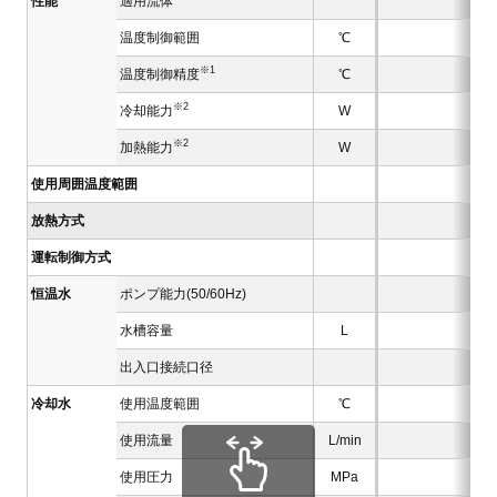
性能
適用流体
温度制御範囲
℃
※1
温度制御精度
℃
※2
冷却能力
W
20
※2
加熱能力
W
40
使用周囲温度範囲
放熱方式
運転制御方式
恒温水
ポンプ能力(50/60Hz)
水槽容量
L
出入口接続口径
冷却水
使用温度範囲
℃
使用流量
L/min
使用圧力
MPa