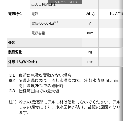
スクロールできます
出入口接続口径
電気特性
電源
V(Hz)
1
Φ
AC100 ±
※3
電流(50/60Hz)
A
7.3/
電源容量
kVA
外装
製品質量
kg
外形寸法(W×D×H)
mm
負荷に急激な変動がない場合
恒温水温度23℃、冷却水温度23℃、冷却水流量 5L/min、
周囲温度25℃での運転時
仕様範囲内での最大値
冷水の接液部にアルミ材は使用しないでください。アル
ミ材の腐食により、冷水回路が詰り、故障の原因となり
ます。