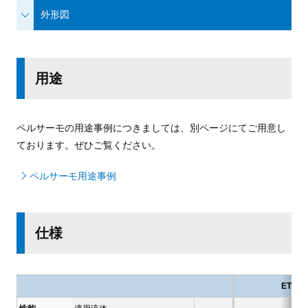
外形図
用途
ペルサーモの用途事例につきましては、別ページにてご用意し
ております。ぜひご覧ください。
ペルサーモ用途事例
仕様
ETU20