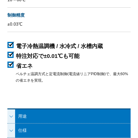
制御精度
±0.03℃
電子冷熱温調機 / 水冷式 / 水槽内蔵
特注対応で±0.01℃も可能
省エネ
ペルチェ温調方式と定電流制御(電流値リニアPID制御)で、最大60%
の省エネを実現。
用途
仕様