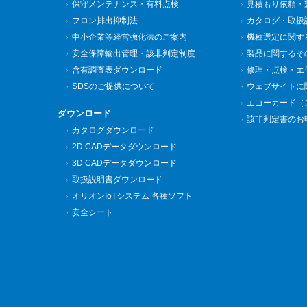
保守メンテナンス・有料点検
見積もり依頼・
フロン排出抑制法
カタログ・取扱
中小企業等経営強化法のご案内
機種選定に関す
安全保障輸出管理・該非判定制度
製品に関するそ
含有調査表ダウンロード
修理・点検・エ
SDSのご提供について
ウェブサイトに
エコーカード（
ダウンロード
該非判定書のお
カタログダウンロード
2D CADデータダウンロード
3D CADデータダウンロード
取扱説明書ダウンロード
オリオンIoTシステム 各種ソフト
安全シート