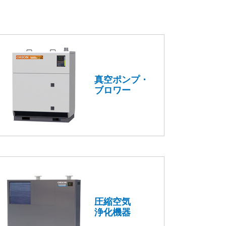
真空ポンプ・
ブロワー
圧縮空気
浄化機器