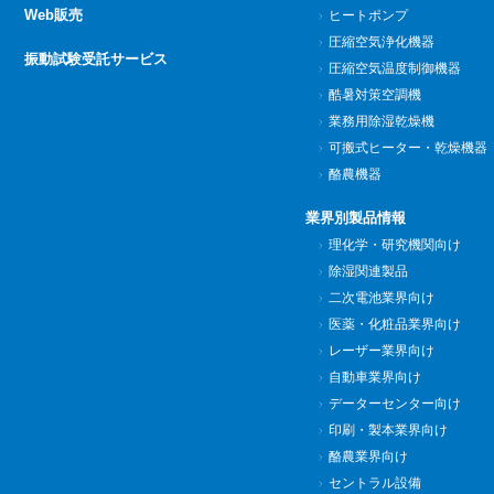
Web販売
ヒートポンプ
圧縮空気浄化機器
振動試験受託サービス
圧縮空気温度制御機器
酷暑対策空調機
業務用除湿乾燥機
可搬式ヒーター・乾燥機器
酪農機器
業界別製品情報
理化学・研究機関向け
除湿関連製品
二次電池業界向け
医薬・化粧品業界向け
レーザー業界向け
自動車業界向け
データーセンター向け
印刷・製本業界向け
酪農業界向け
セントラル設備