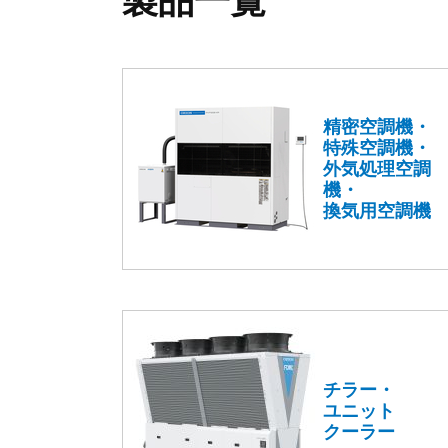
製品一覧
精密空調機・
特殊空調機・
外気処理空調
機・
換気用空調機
チラー・
ユニット
クーラー