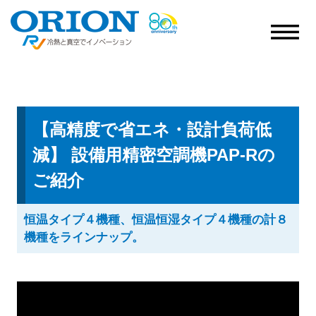
【高精度で省エネ・設計負荷低
減】 設備用精密空調機PAP‐Rの
ご紹介
恒温タイプ４機種、恒温恒湿タイプ４機種の計８
機種をラインナップ。