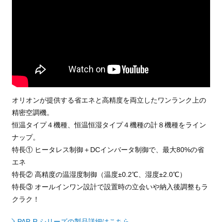
オリオンが提供する省エネと高精度を両立したワンランク上の
精密空調機。
恒温タイプ４機種、恒温恒湿タイプ４機種の計８機種をライン
ナップ。
特長① ヒータレス制御＋DCインバータ制御で、最大80%の省
エネ
特長② 高精度の温湿度制御（温度±0.2℃、湿度±2.0℃）
特長③ オールインワン設計で設置時の立会いや納入後調整もラ
クラク！
PAP-R シリーズの製品詳細はこちら