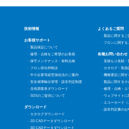
技術情報
よくあるご質問
製品に関するご
お客様サポート
フロンに関する
製品保証について
各種お問い合わせ
修理・点検をご希望のお客様
保守メンテナンス・有料点検
見積もり依頼・
フロン排出抑制法
カタログ・取扱
中小企業等経営強化法のご案内
機種選定に関す
安全保障輸出管理・該非判定制度
製品に関するそ
含有調査表ダウンロード
修理・点検・エ
SDSのご提供について
ウェブサイトに
エコーカード（
ダウンロード
該非判定書のお
カタログダウンロード
2D CADデータダウンロード
3D CADデータダウンロード