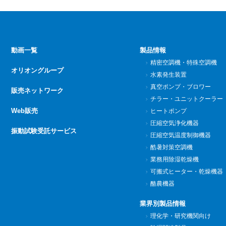
動画一覧
製品情報
精密空調機・特殊空調機
オリオングループ
水素発生装置
真空ポンプ・ブロワー
販売ネットワーク
チラー・ユニットクーラー
Web販売
ヒートポンプ
圧縮空気浄化機器
振動試験受託サービス
圧縮空気温度制御機器
酷暑対策空調機
業務用除湿乾燥機
可搬式ヒーター・乾燥機器
酪農機器
業界別製品情報
理化学・研究機関向け